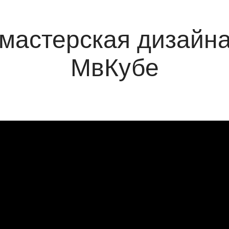
мастерская дизайн
МвКубе