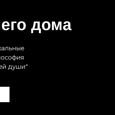
шего дома
икальные
лософия
ей души"