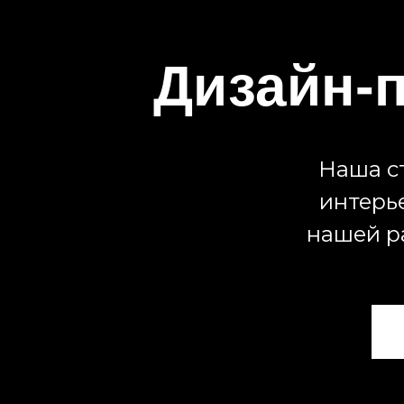
Дизайн-п
Наша ст
интерь
нашей р