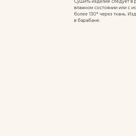
Сушить изделие следует в 
влажном состоянии или с и
более 130° через ткань. И
в барабане.